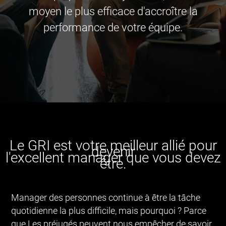
moyen le plus efficace d'accroître la
performance de votre équipe.
Le GRI est votre meilleur allié pour
devenir
l'excellent manager que vous devez
être.
Manager des personnes continue à être la tâche
quotidienne la plus difficile, mais pourquoi ? Parce
que Les préjugés peuvent nous empêcher de savoir