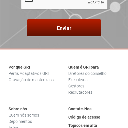
Enviar
Por que GRI
Quem é GRI para
Perfis Adaptativos GRI
Diretores do conselho
Gravação de masterclass
Executivos
Gestores
Recrutadores
Sobre nós
Contate-Nos
Quem nós somos
Código de acesso
Depoimentos
Tópicos em alta
Artigos