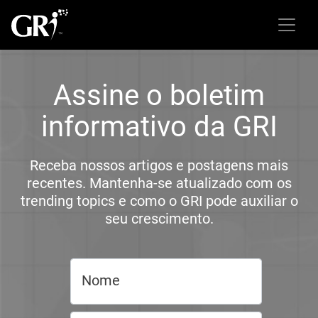
Assine o boletim
informativo da GRI
Receba nossos artigos e postagens mais
recentes. Mantenha-se atualizado com os
trending topics e como o GRI pode auxiliar o
seu crescimento.