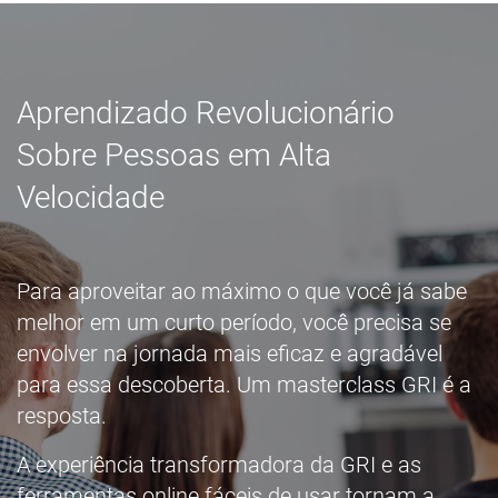
Aprendizado Revolucionário
Sobre Pessoas em Alta
Velocidade
Para aproveitar ao máximo o que você já sabe
melhor em um curto período, você precisa se
envolver na jornada mais eficaz e agradável
para essa descoberta. Um masterclass GRI é a
resposta.
A experiência transformadora da GRI e as
ferramentas online fáceis de usar tornam a