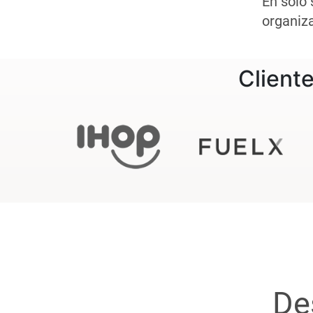
En solo
organiza
Client
De