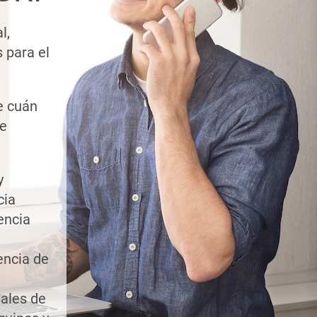
l,
 para el
e cuán
de
y
cia
encia
encia de
ales de