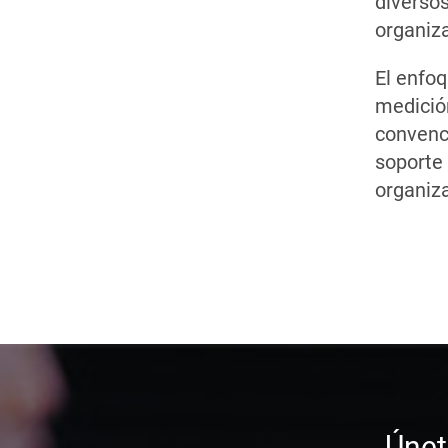
diversos
organiza
El enfo
medició
convenc
soporte
organiza
Únet