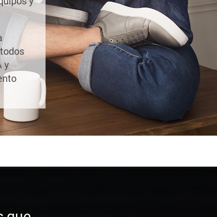
quipos y
a
étodos
 y
ento
s que