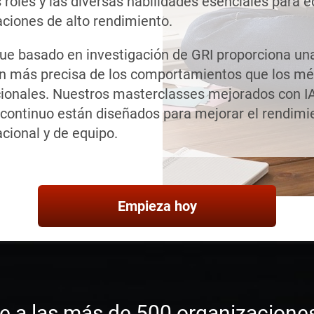
 roles y las diversas habilidades esenciales para e
ciones de alto rendimiento.
que basado en investigación de GRI proporciona un
n más precisa de los comportamientos que los m
ionales. Nuestros masterclasses mejorados con IA
 continuo están diseñados para mejorar el rendimi
cional y de equipo.
Empieza hoy
e a las más de 500 organizacione