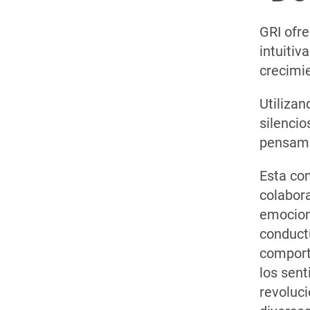
GRI ofre
intuitiv
crecimi
Utiliza
silencio
pensami
Esta co
colabora
emociona
conduct
comport
los sent
revoluc