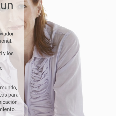
 un
ovador
ional.
d y los
te
l mundo,
cas para
nicación,
miento.