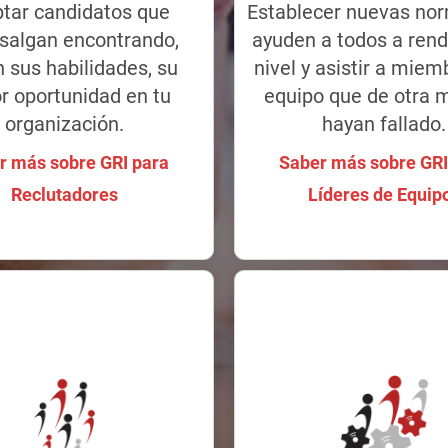
iona GRI también pueden
tar candidatos que
Establecer nuevas no
los individuos en sus t
 seleccionar y adaptar de
salgan encontrando,
ayuden a todos a rendi
consiguen el apoyo
fectiva a los candidatos,
necesitan y ayudan a c
 sus habilidades, su
nivel y asistir a miem
así una transición lo más
los objetivos del equip
r oportunidad en tu
equipo que de otra 
da y óptima posible.
empresa.
organización.
hayan fallado.
r más sobre GRI para
Saber más sobre GRI
r más sobre GRI para
Saber más sobre GRI
Reclutadores
Líderes de Equip
Reclutadores
Líderes de Equip
 para Ejecutivos
Juntas Directi
una cultura excepcional!
¡Empodera a tu junta di
 Ejecutivos proporciona a
e toman decisiones las
Habilita la diversidad sil
res evidencias de los
obtén insights más pr